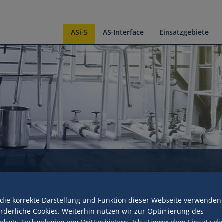
ASi-5
AS-Interface
Einsatzgebiete
 die korrekte Darstellung und Funktion dieser Webseite verwenden
orderliche Cookies. Weiterhin nutzen wir zur Optimierung des
ebots Technologien von Drittanbietern. Ich stimme dem Einsatz di