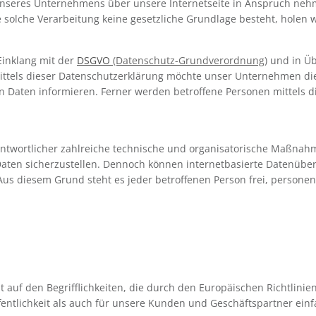
 unseres Unternehmens über unsere Internetseite in Anspruch neh
solche Verarbeitung keine gesetzliche Grundlage besteht, holen wi
Einklang mit der
DSGVO
(Datenschutz-Grundverordnung
) und in 
tels dieser Daten­schutzerklärung möchte unser Unternehmen die 
Daten informieren. Ferner werden betroffene Personen mittels d
ntwortlicher zahlreiche technische und organisatorische Maßnah
aten sicherzustellen. Dennoch können internet­basierte Datenüber
 Aus diesem Grund steht es jeder betroffenen Person frei, person
auf den Begrifflichkeiten, die durch den Europäischen Richtlini
entlichkeit als auch für unsere Kunden und Geschäftspartner einf