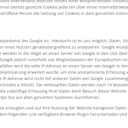
sere Internetseite jederzeit mittels einer entsprechenden Einste
nnen bereits gesetzte Cookies jederzeit über einen Internetbrows
 betroffene Person die Setzung von Cookies in dem genutzten Inter
nalysedienst der Google Inc. Hierdurch ist es uns möglich, Daten,
n eines Nutzers geräteübergreifend zu analysieren. Google Analyt
 werden in der Regel an einen Server von Google in den USA über
n Google jedoch innerhalb von Mitgliedstaaten der Europäischen 
ällen wird die volle IP-Adresse an einen Server von Google in de
nonymisierung erweitert wurde, um eine anonymisierte Erfassung v
e IP-Adresse wird nicht mit anderen Daten von Google zusammenge
1 Buchstabe a DSGVO. Die verknüpften Daten werden nach 14 Monate
die zukünftige Erfassung Ihrer Daten beim Besuch dieser Website.
Opt-Out auf allen genutzten Systemen durchführen.
ie erzeugten und auf Ihre Nutzung der Website bezogenen Daten (i
dem folgenden Link verfügbare Browser-Plugin herunterladen und i