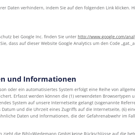
rer Daten verhindern, indem Sie auf den folgenden Link klicken. Hi
utz bei Google Inc. finden Sie unter
http://www.google.com/anal
n Sie, dass auf dieser Website Google Analytics um den Code „gat._
en und Informationen
rson oder ein automatisiertes System erfolgt eine Reihe von allg
ichert. Erfasst werden können die (1) verwendeten Browsertypen 
eifendes System auf unsere Internetseite gelangt (sogenannte Referr
atum und die Uhrzeit eines Zugriffs auf die Internetseite, (6) eine 
 ähnliche Daten und Informationen, die der Gefahrenabwehr im Fal
n zieht die Bihl+Wiedemann GmbH keine Rückschlüsse auf die bet