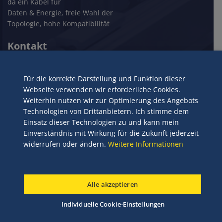
da ein Kabel für
Daten & Energie, freie Wahl der
Topologie, hohe Kompatibilität
Kontakt
Bihl+Wiedemann GmbH
Floßwörthstraße 41
Für die korrekte Darstellung und Funktion dieser
68199 Mannheim
Webseite verwenden wir erforderliche Cookies.
Weiterhin nutzen wir zur Optimierung des Angebots
+49 621 33996-0
Technologien von Drittanbietern. Ich stimme dem
mail@bihl-wiedemann.de
Einsatz dieser Technologien zu und kann mein
www.bihl-wiedemann.de
Einverständnis mit Wirkung für die Zukunft jederzeit
widerrufen oder ändern.
Weitere Informationen
© 2024 Bihl+Wiedemann GmbH
Alle akzeptieren
Impressum
AGB
Datenschutz
Copyright
Haftungsausschluss
Individuelle Cookie-Einstellungen
Individuelle Cookie-Einstellungen