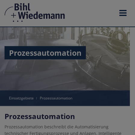
Zum
Inhalt
springen
Prozessautomation
Einsatzgebiete
ǀ
Prozessautomation
Prozessautomation
Prozessautomation beschreibt die Automatisierung
technischer Fertigungsprozesse und Anlagen. Intelligente