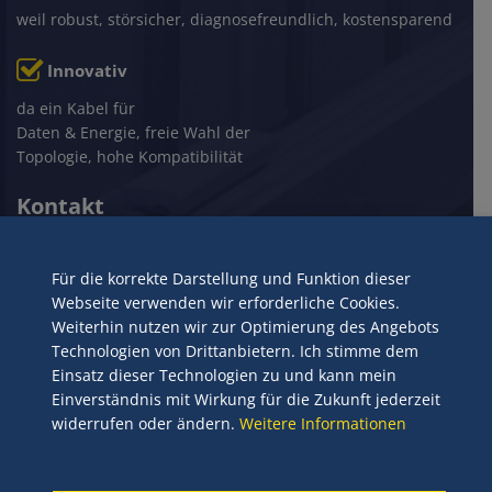
weil robust, störsicher, diagnosefreundlich, kostensparend
Innovativ
da ein Kabel für
Daten & Energie, freie Wahl der
Topologie, hohe Kompatibilität
Kontakt
Bihl+Wiedemann GmbH
Floßwörthstraße 41
Für die korrekte Darstellung und Funktion dieser
68199 Mannheim
Webseite verwenden wir erforderliche Cookies.
Weiterhin nutzen wir zur Optimierung des Angebots
+49 621 33996-0
Technologien von Drittanbietern. Ich stimme dem
mail@bihl-wiedemann.de
Einsatz dieser Technologien zu und kann mein
www.bihl-wiedemann.de
Einverständnis mit Wirkung für die Zukunft jederzeit
widerrufen oder ändern.
Weitere Informationen