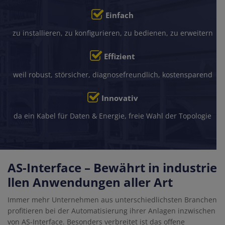
Einfach
zu installieren, zu konfigurieren, zu bedienen, zu erweitern
Effizient
isch notwendig
weil robust, störsicher, diagnosefreundlich, kostensparend
Innovativ
stik / Marketing
da ein Kabel für Daten & Energie, freie Wahl der Topologie
AS-Interface – Bewährt in industrie
llen Anwendungen aller Art
Immer mehr Unternehmen aus unterschiedlichsten Branchen
profitieren bei der Automatisierung ihrer Anlagen inzwischen
von AS-Interface. Besonders verbreitet ist das offene